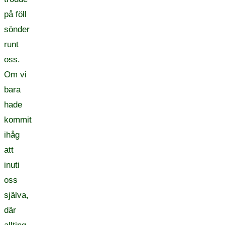
på föll
sönder
runt
oss.
Om vi
bara
hade
kommit
ihåg
att
inuti
oss
själva,
där