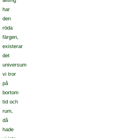
allting
har
den
röda
färgen,
existerar
det
universum
vi tror
på
bortom
tid och
rum,
då
hade