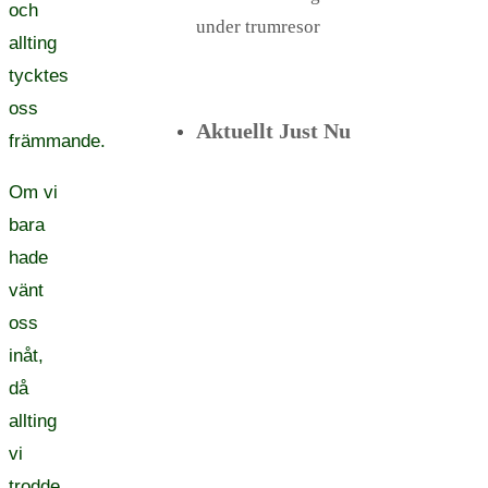
och
under trumresor
allting
tycktes
oss
Aktuellt Just Nu
främmande.
Om vi
bara
hade
vänt
oss
inåt,
då
allting
vi
trodde