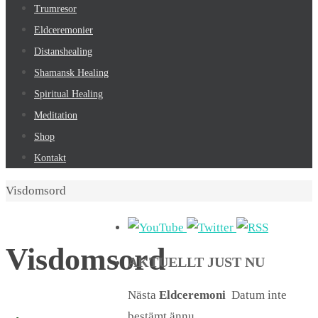
Trumresor
Eldceremonier
Distanshealing
Shamansk Healing
Spiritual Healing
Meditation
Shop
Kontakt
Home
Visdomsord
Visdomsord
AKTUELLT JUST NU
Nästa
Eldceremoni
Datum inte
bestämt ännu