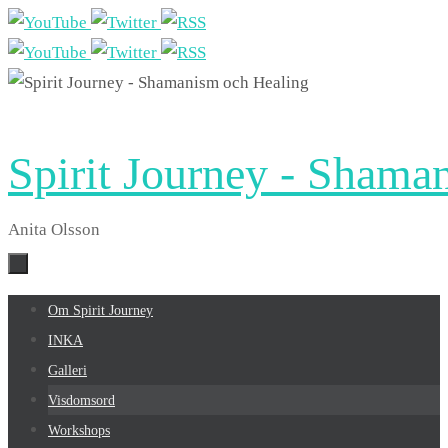
Hoppa
till
innehållet
Spirit Journey - Shama
Anita Olsson
Hoppa
Om Spirit Journey
till
INKA
innehållet
Galleri
Visdomsord
Workshops