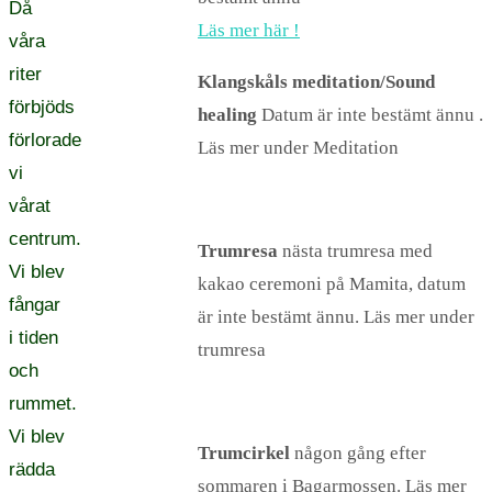
Då
Läs mer här !
våra
riter
Klangskåls meditation/Sound
förbjöds
healing
Datum är inte bestämt ännu .
förlorade
Läs mer under Meditation
vi
vårat
centrum.
Trumresa
nästa trumresa med
Vi blev
kakao ceremoni på Mamita, datum
fångar
är inte bestämt ännu. Läs mer under
i tiden
trumresa
och
rummet.
Vi blev
Trumcirkel
någon gång efter
rädda
sommaren i Bagarmossen. Läs mer