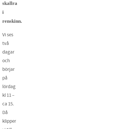
skallra
i
renskinn.
Vi ses
två
dagar
och
börjar
på
lördag
kl 11 –
ca 15.
Då
klipper