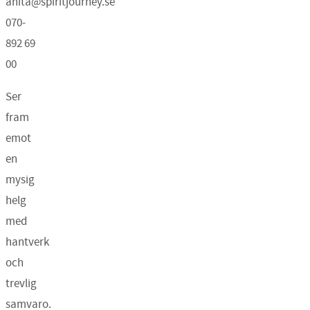
anita@spiritjourney.se
070-
892 69
00
Ser
fram
emot
en
mysig
helg
med
hantverk
och
trevlig
samvaro.