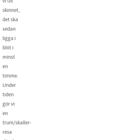
vi till
skinnet,
det ska
sedan
ligga i
blöt i
minst
en
timme.
Under
tiden
gör vi
en
trum/skaller-
resa