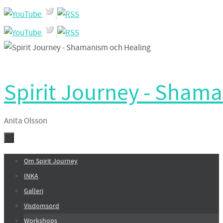
Hoppa
till
innehållet
Spirit Journey - Sham
Anita Olsson
Hoppa
Om Spirit Journey
till
INKA
innehållet
Galleri
Visdomsord
Workshops