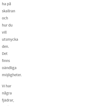
ha på
skallran
och
hur du
vill
utsmycka
den.
Det
finns
oändliga
möjligheter.
Vi har
några
fjädrar,