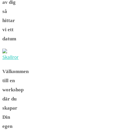
av dig
så
hittar
vi ett
datum
Välkommen
till en
workshop
där du
skapar
Din
egen