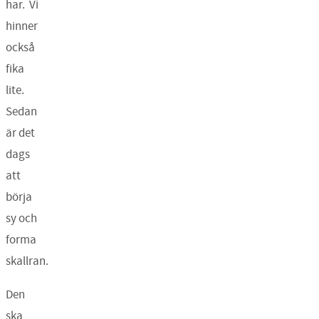
har. Vi
hinner
också
fika
lite.
Sedan
är det
dags
att
börja
sy och
forma
skallran.
Den
ska