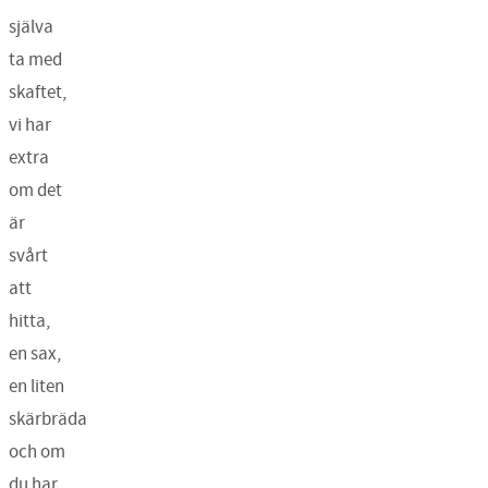
själva
ta med
skaftet,
vi har
extra
om det
är
svårt
att
hitta,
en sax,
en liten
skärbräda
och om
du har