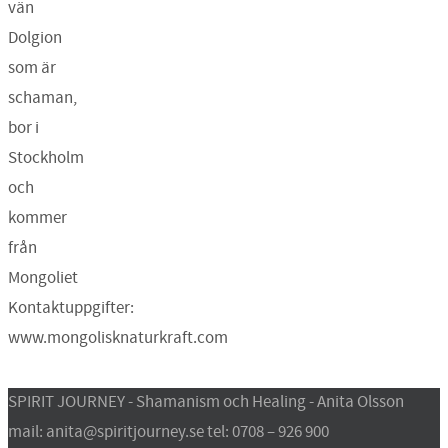
vän
Dolgion
som är
schaman,
bor i
Stockholm
och
kommer
från
Mongoliet
Kontaktuppgifter:
www.mongolisknaturkraft.com
SPIRIT JOURNEY - Shamanism och Healing - Anita Olsson
mail: anita@spiritjourney.se tel: 0708 – 926 900