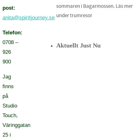
sommaren i Bagarmossen. Läs mer
post:
under trumresor
anita@spiritjourney.se
Telefon:
0708 –
Aktuellt Just Nu
926
900
Jag
finns
på
Studio
Touch,
Väringgatan
25 i