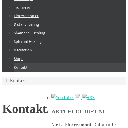
Trumresor
Eldceremonier
Distanshealing
Shamansk Healing
Spiritual Healing
Meditation
Shop
Kontakt
Home
Kontakt
Kontakt
AKTUELLT JUST NU
Nästa
Datum inte
Eldceremoni