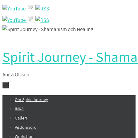
Hoppa
till
innehållet
Spirit Journey - Sham
Anita Olsson
Hoppa
Om Spirit Journey
till
INKA
innehållet
Galleri
Visdomsord
Workshops