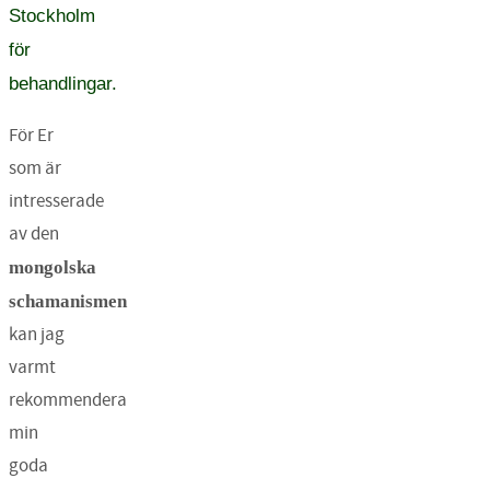
Stockholm
för
behandlingar.
För Er
som är
intresserade
av den
mongolska
schamanismen
kan jag
varmt
rekommendera
min
goda