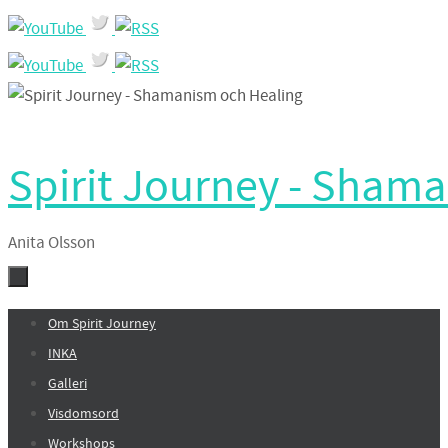
Hoppa
till
innehållet
Spirit Journey - Sham
Anita Olsson
Hoppa
Om Spirit Journey
till
INKA
innehållet
Galleri
Visdomsord
Workshops